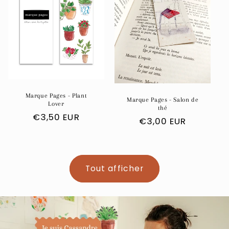
Marque Pages - Plant
Marque Pages - Salon de
Lover
thé
Prix
€3,50 EUR
Prix
€3,00 EUR
habituel
habituel
Tout afficher