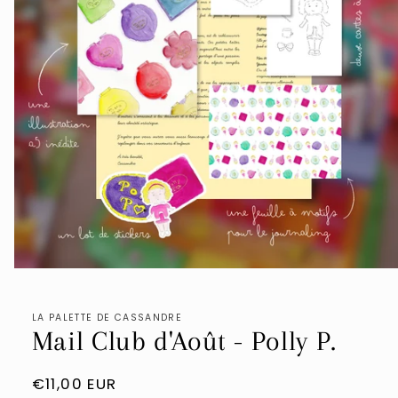
Ouvrir
le
média
1
LA PALETTE DE CASSANDRE
dans
Mail Club d'Août - Polly P.
une
fenêtre
modale
Prix
€11,00 EUR